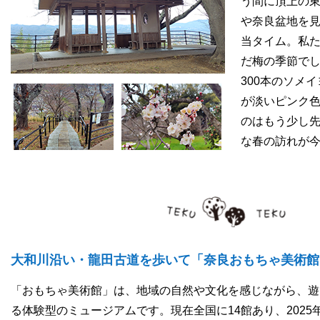
う間に頂上の
や奈良盆地を
当タイム。私た
だ梅の季節で
300本のソメ
が淡いピンク
のはもう少し
な春の訪れが
大和川沿い・龍田古道を歩いて「奈良おもちゃ美術館
「おもちゃ美術館」は、地域の自然や文化を感じながら、遊
る体験型のミュージアムです。現在全国に14館あり、2025年