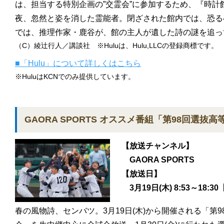
は、担当する特別企画の”交霊会”に参加するため、『時計
夜、忽然と姿を消した霊能者。閉ざされた館内では、恐る
では、推理作家・鹿谷が、館の主人が遺した詩の謎を追っ
（C）綾辻行人／講談社 ※Huluは、Hulu,LLCの登録商標です。
■「Hulu」について詳しくはこちら
※HuluはKCNでのみ提供しています。
GAORA SPORTS オススメ番組「第98回選抜
【放送チャンネル】
GAORA SPORTS
【放送日】
3月19日(木) 8:53～18:
春の風物詩、センバツ。3月19日(木)から開催される「第