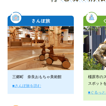
三郷町 奈良おもちゃ美術館
橿原市の
スポット
■さんぽ旅を読む
■ぐるっ