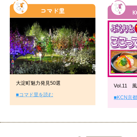
大淀町魅力発見50選
Vol.11 風
■コマド里を読む
■KCN京