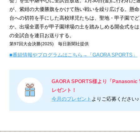
会」を生中継中心に全試合放送。1月30日(金)に行われた
が、紫紺の大優勝旗をかけて熱い戦いを繰り広げる。懸命
台への切符を手にした高校球児たちは、聖地・甲子園でど
か。出場全選手が甲子園球場の土を踏みしめる開会式をは
の全試合を連日お送りする。
第97回大会決勝(2025) 毎日新聞社提供
■番組情報やプログラムはこちら→「GAORA SPORTS」
GAORA SPORTS様より「Panason
レゼント！
今月のプレゼント
よりご応募ください♪