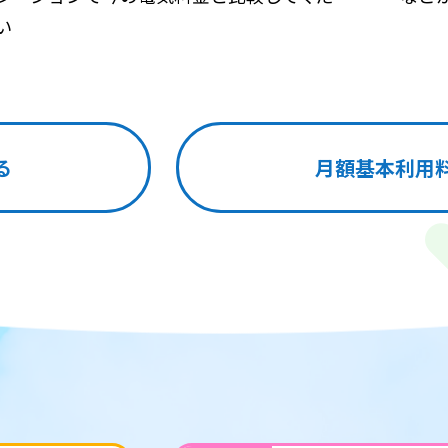
い
る
月額基本利用