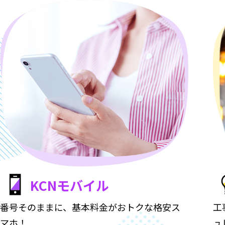
KCN
モバイル
番号そのままに、基本料金がおトクな格安ス
工
マホ！
ュ