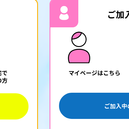
ご加
宅で
マイページ
はこちら
の方
ご加入中