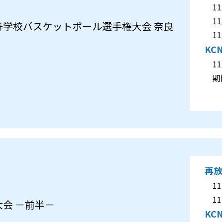
11月
11月
等学校バスケットボール選手権大会 奈良
11月
KC
11月
期間
再
11月
11月
会 －前半－
KC