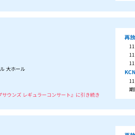
再
11月
11月
11月
ール 大ホール
KC
11月
期間
シャープサウンズ レギュラーコンサート』に引き続き
再