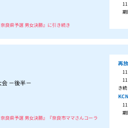
11月
期間
２５ 奈良県予選 男女決勝』に引き続き
再
11月
11
会 －後半－
き続
KC
11月
期間
２５ 奈良県予選 男女決勝』『奈良市ママさんコーラ