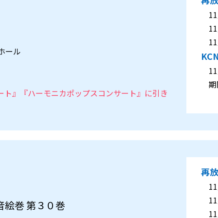
11月
11月
11月
化ホール
KC
11月
期間
コンサート』『ハーモニカポップスコンサート』に引き
再
11月
11月
音絵巻 第３０巻
11月