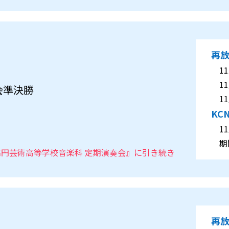
再
11月
11月
会準決勝
11月
KC
11月
期間
』『高円芸術高等学校音楽科 定期演奏会』に引き続き
再