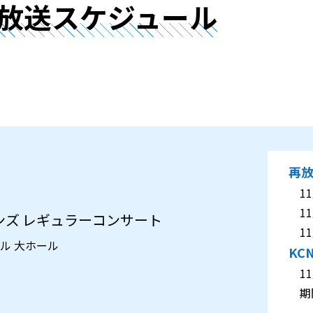
放送スケジュール
再
11月
11月
ンズ レギュラーコンサート
11月
ール 大ホール
KC
11月
期間