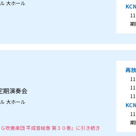
ール 大ホール
KC
11月
期間
再
11月
11月
定期演奏会
11月
ール 大ホール
KC
11月
期間
Ｂ・ＯＧ吹奏楽団 平成音絵巻 第３０巻』に引き続き