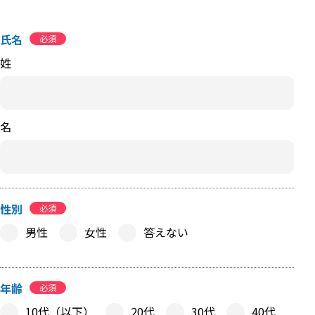
氏名
必須
姓
名
性別
必須
男性
女性
答えない
年齢
必須
10代（以下）
20代
30代
40代