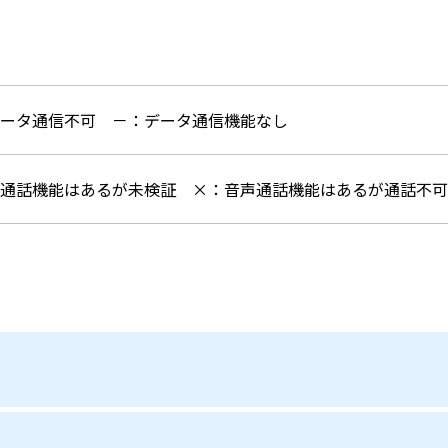
データ通信不可
－：データ通信機能なし
声通話機能はあるが未検証
×：音声通話機能はあるが通話不