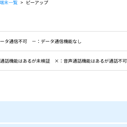
端末一覧
ピーアップ
データ通信不可
－：データ通信機能なし
声通話機能はあるが未検証
×：音声通話機能はあるが通話不