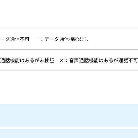
データ通信不可
－：データ通信機能なし
声通話機能はあるが未検証
×：音声通話機能はあるが通話不