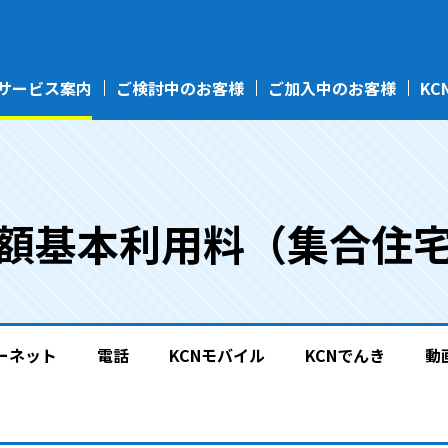
サービス案内
ご検討中のお客様
ご加入中のお客様
KC
額基本利用料（集合住
ーネット
電話
KCNモバイル
KCNでんき
動