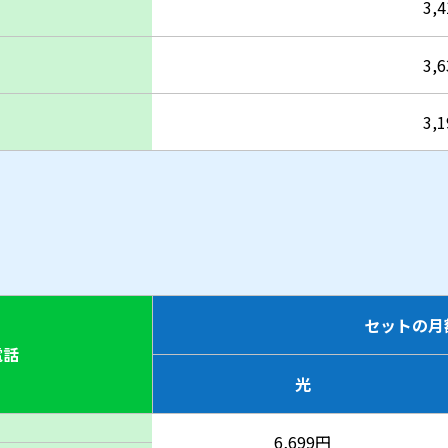
3,
3,
3,
セットの月
電話
光
6,699円