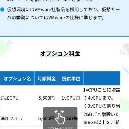
仮想環境にはVMware社製品を採用しており、仮想サー
バの挙動についてはVMwareの仕様に準じます。
オプション料金
オプション名
月額料金
提供単位
1vCPUごとに増設い
追加CPU
5,500円
1vCPU毎
※4vCPUまで。
※3vCPUの割り当
2GBごと増設いたしま
追加メモリ
6,600円
2GB毎
※8GB以上をご希望
スクロールできます