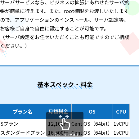
サーバサービスなら、ビジネスの拡張にあわせたサーバ拡
張が簡単に行えます。また、root権限をお渡しいたします
ので、アプリケーションのインストール、サーバ設定等、
お客様ご自身で自由に設定することが可能です。
（サーバ設定をお任せいただくことも可能ですのでご相談
ください。）
基本スペック・料金
プラン名
月額料金
OS
CPU
メ
Sプラン
12,100円
Cent OS（64bit）
1vCPU
1
スタンダードプラン
16,500円
Cent OS（64bit）
1vCPU
2
スクロールできます